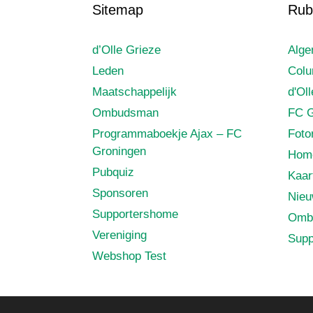
Sitemap
Rub
d’Olle Grieze
Alg
Leden
Col
Maatschappelijk
d'Ol
Ombudsman
FC G
Programmaboekje Ajax – FC
Foto
Groningen
Hom
Pubquiz
Kaar
Sponsoren
Nie
Supportershome
Omb
Vereniging
Supp
Webshop Test