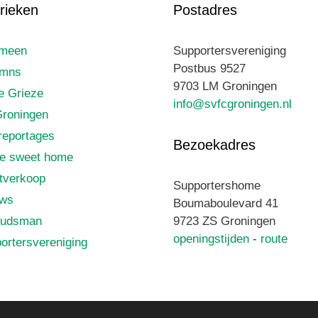
rieken
Postadres
emeen
Supportersvereniging
Postbus 9527
umns
9703 LM Groningen
le Grieze
info@svfcgroningen.nl
roningen
reportages
Bezoekadres
e sweet home
tverkoop
Supportershome
uws
Boumaboulevard 41
udsman
9723 ZS Groningen
openingstijden
-
route
ortersvereniging