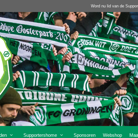
Word nu lid van de Suppor
den
Supportershome
Sponsoren
Webshop
Maa