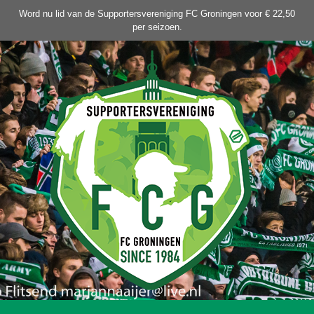
Ga
Word nu lid van de Supportersvereniging FC Groningen voor € 22,50
naar
per seizoen.
de
inhoud