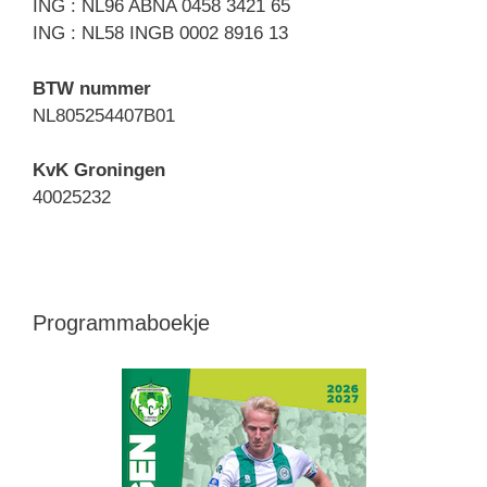
ING : NL96 ABNA 0458 3421 65
ING : NL58 INGB 0002 8916 13
BTW nummer
NL805254407B01
KvK Groningen
40025232
Programmaboekje