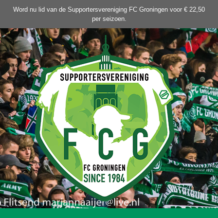
Ga
Word nu lid van de Supportersvereniging FC Groningen voor € 22,50
naar
per seizoen.
de
inhoud