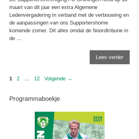
maart van dit jaar een extra Algemene
Ledenvergadering in verband met de verbouwing en
de aanpassingen van ons Supportershome
komende zomer. Dit alles omdat de Noordtribune in
de …
Lees verder
Pagina
Pagina
Pagina
1
2
…
12
Volgende
→
Programmaboekje