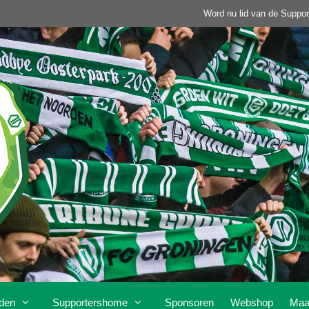
Word nu lid van de Suppor
den
Supportershome
Sponsoren
Webshop
Maa