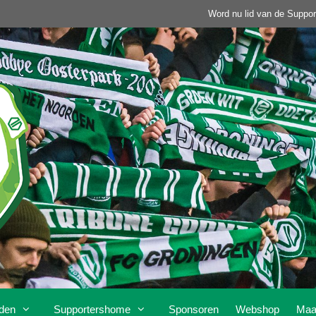
Word nu lid van de Suppor
den
Supportershome
Sponsoren
Webshop
Maa