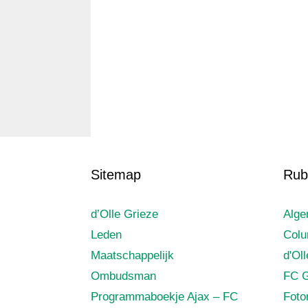
Sitemap
Rub
d’Olle Grieze
Alg
Leden
Col
Maatschappelijk
d'Ol
Ombudsman
FC G
Programmaboekje Ajax – FC
Foto