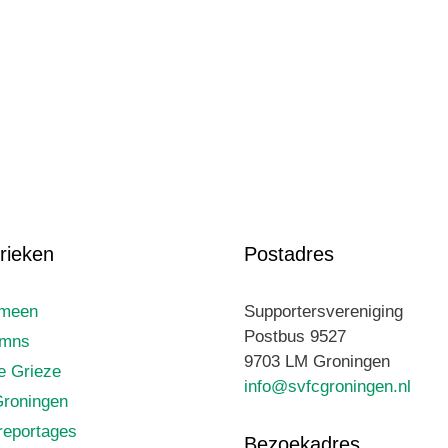
rieken
Postadres
emeen
Supportersvereniging
Postbus 9527
umns
9703 LM Groningen
le Grieze
info@svfcgroningen.nl
roningen
reportages
Bezoekadres