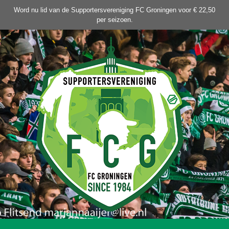
Ga
Word nu lid van de Supportersvereniging FC Groningen voor € 22,50
naar
per seizoen.
de
inhoud