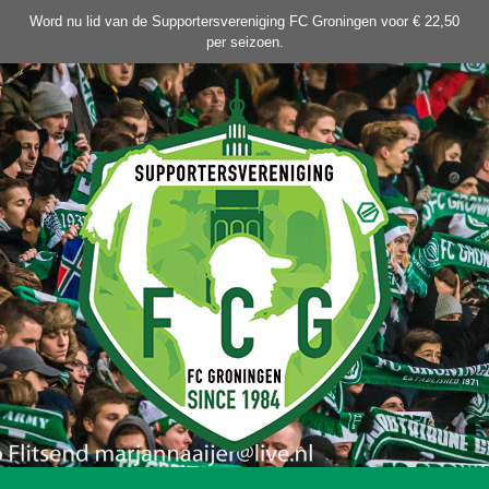
Ga
Word nu lid van de Supportersvereniging FC Groningen voor € 22,50
naar
per seizoen.
de
inhoud