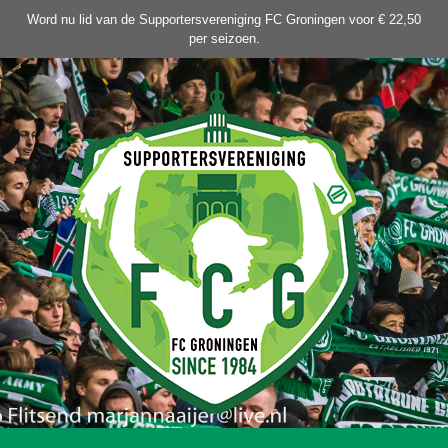
Ga
Word nu lid van de Supportersvereniging FC Groningen voor € 22,50
naar
per seizoen.
de
inhoud