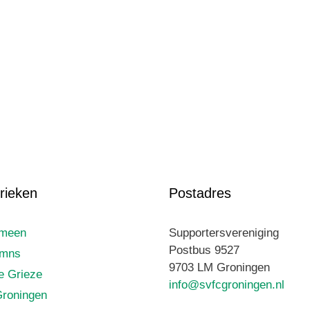
rieken
Postadres
emeen
Supportersvereniging
Postbus 9527
umns
9703 LM Groningen
le Grieze
info@svfcgroningen.nl
roningen