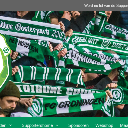
Word nu lid van de Suppor
den
Supportershome
Sponsoren
Webshop
Maa