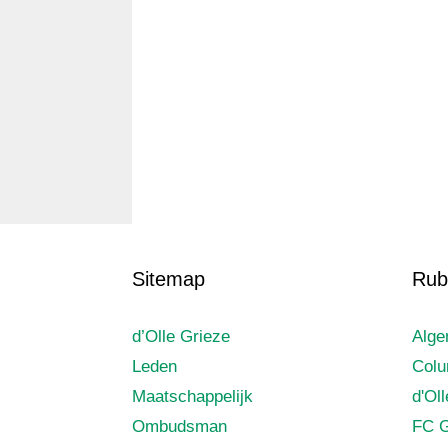
Sitemap
Rub
d’Olle Grieze
Alg
Leden
Col
Maatschappelijk
d'Ol
Ombudsman
FC G