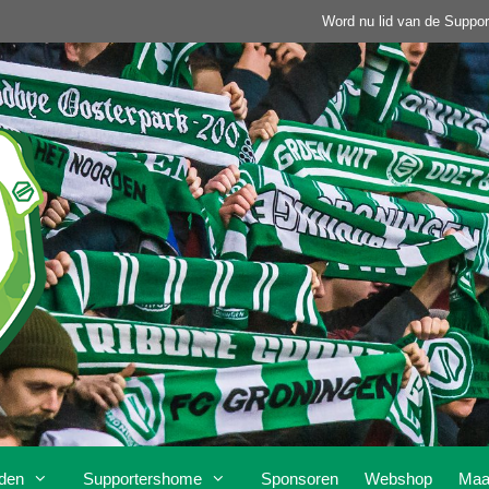
Word nu lid van de Suppor
den
Supportershome
Sponsoren
Webshop
Maa