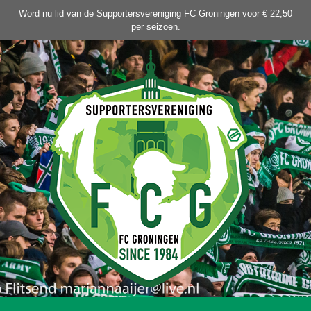
Ga
Word nu lid van de Supportersvereniging FC Groningen voor € 22,50
naar
per seizoen.
de
inhoud