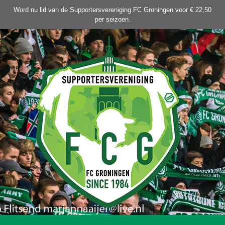
Ga
Word nu lid van de Supportersvereniging FC Groningen voor € 22,50
naar
per seizoen.
de
inhoud