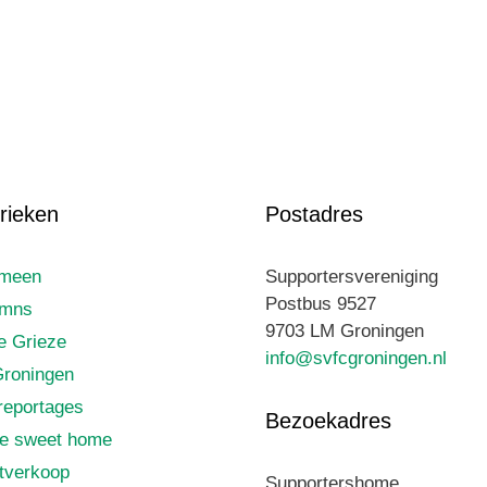
rieken
Postadres
emeen
Supportersvereniging
Postbus 9527
umns
9703 LM Groningen
le Grieze
info@svfcgroningen.nl
roningen
reportages
Bezoekadres
e sweet home
tverkoop
Supportershome