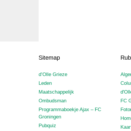
Sitemap
Rub
d’Olle Grieze
Alg
Leden
Col
Maatschappelijk
d'Ol
Ombudsman
FC G
Programmaboekje Ajax – FC
Foto
Groningen
Hom
Pubquiz
Kaar