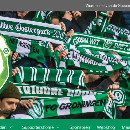
Word nu lid van de Suppor
den
Supportershome
Sponsoren
Webshop
Maa