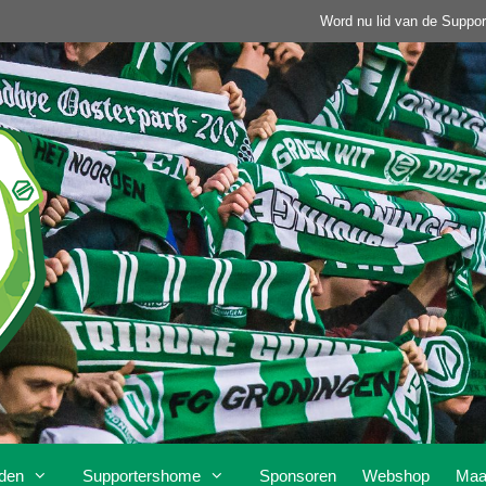
Word nu lid van de Suppor
den
Supportershome
Sponsoren
Webshop
Maa