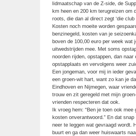
lidmaatschap van de Z-side, de Suppo
km heen en 200 km terugreizen om de
roots, die dan al direct zegt ‘die club 
Kosten noch moeite worden gespaard
benzinegeld, kosten van je seizoenkaa
boven de 100,00 euro per week wat je
uitwedstrijden mee. Met soms opstapp
noorden rijden, opstappen, dan naar 
opstapplaats en vervolgens weer zui
Een jongeman, voor mij in ieder gev
een groen-wit hart, want zo kan je dat
Eindhoven en Nijmegen, waar vriende
trouw en zit geregeld met mijn groen-w
vrienden respecteren dat ook.
Ik vroeg hem: “Ben je toen ook mee g
kosten onverantwoord.” En dat snap i
neer te leggen wat gevraagd wordt. Hi
buurt en ga dan weer huiswaarts naar 