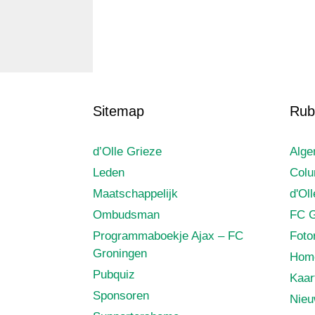
Sitemap
Rub
d’Olle Grieze
Alg
Leden
Col
Maatschappelijk
d'Ol
Ombudsman
FC G
Programmaboekje Ajax – FC
Foto
Groningen
Hom
Pubquiz
Kaar
Sponsoren
Nie