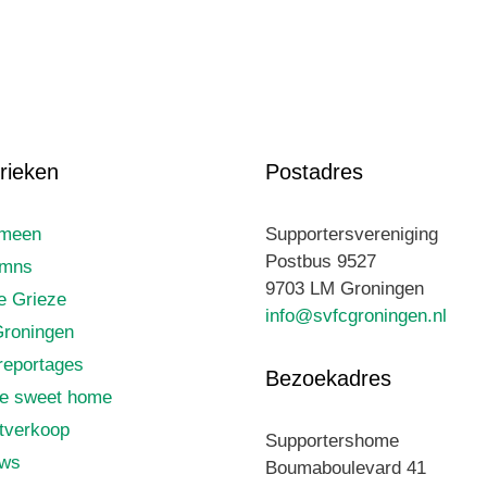
rieken
Postadres
emeen
Supportersvereniging
Postbus 9527
umns
9703 LM Groningen
le Grieze
info@svfcgroningen.nl
roningen
reportages
Bezoekadres
e sweet home
tverkoop
Supportershome
uws
Boumaboulevard 41