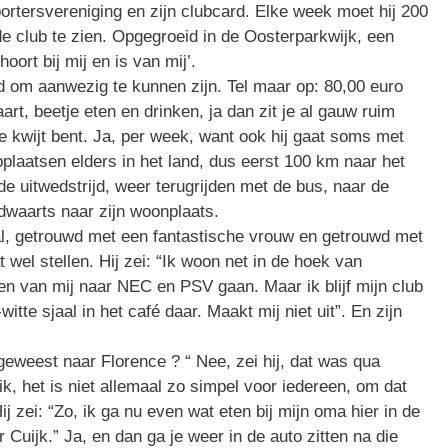
rtersvereniging en zijn clubcard. Elke week moet hij 200
 club te zien. Opgegroeid in de Oosterparkwijk, een
hoort bij mij en is van mij’.
 om aanwezig te kunnen zijn. Tel maar op: 80,00 euro
rt, beetje eten en drinken, ja dan zit je al gauw ruim
 kwijt bent. Ja, per week, want ook hij gaat soms met
laatsen elders in het land, dus eerst 100 km naar het
de uitwedstrijd, weer terugrijden met de bus, naar de
dwaarts naar zijn woonplaats.
al, getrouwd met een fantastische vrouw en getrouwd met
 wel stellen. Hij zei: “Ik woon net in de hoek van
n van mij naar NEC en PSV gaan. Maar ik blijf mijn club
itte sjaal in het café daar. Maakt mij niet uit”. En zijn
eweest naar Florence ? “ Nee, zei hij, dat was qua
k, het is niet allemaal zo simpel voor iedereen, om dat
j zei: “Zo, ik ga nu even wat eten bij mijn oma hier in de
Cuijk.” Ja, en dan ga je weer in de auto zitten na die