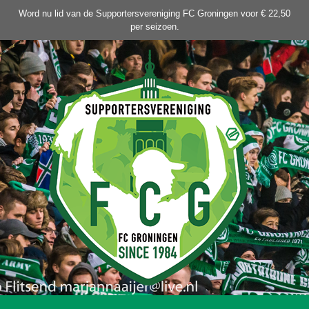
Ga
Word nu lid van de Supportersvereniging FC Groningen voor € 22,50
naar
per seizoen.
de
inhoud