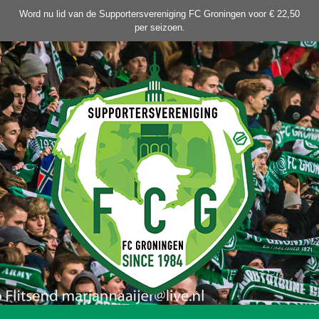
Ga
Word nu lid van de Supportersvereniging FC Groningen voor € 22,50
naar
per seizoen.
de
inhoud