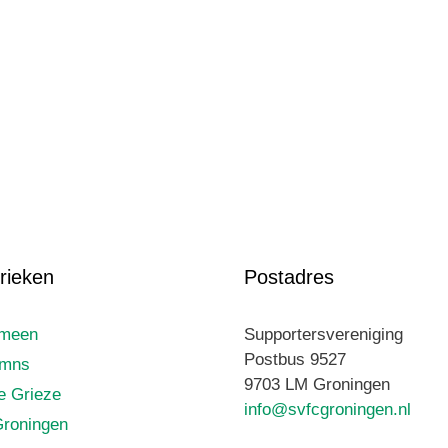
rieken
Postadres
emeen
Supportersvereniging
Postbus 9527
umns
9703 LM Groningen
le Grieze
info@svfcgroningen.nl
roningen