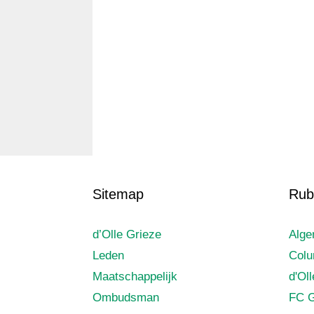
Sitemap
Rub
d’Olle Grieze
Alg
Leden
Col
Maatschappelijk
d'Ol
Ombudsman
FC G