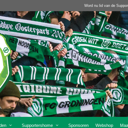
Word nu lid van de Suppor
den
Supportershome
Sponsoren
Webshop
Maa