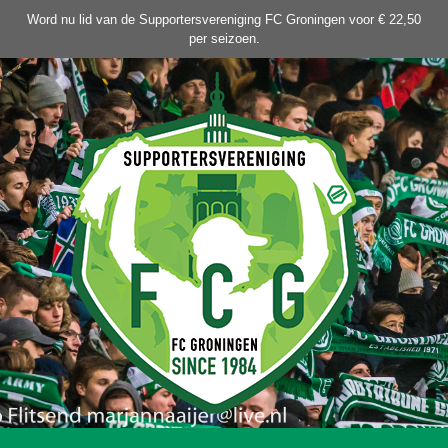
Ga
Word nu lid van de Supportersvereniging FC Groningen voor € 22,50
naar
per seizoen.
de
inhoud