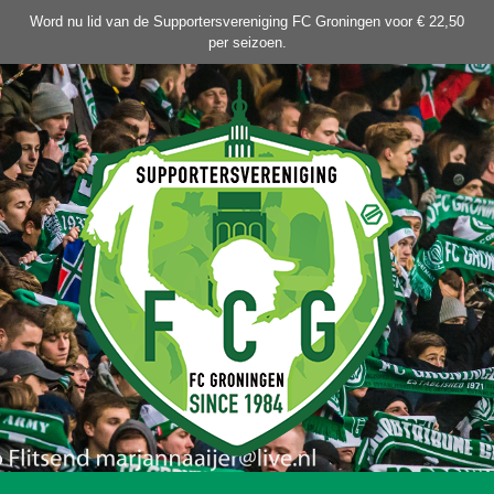
Ga
Word nu lid van de Supportersvereniging FC Groningen voor € 22,50
naar
per seizoen.
de
inhoud