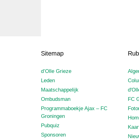
Sitemap
Rub
d’Olle Grieze
Alg
Leden
Col
Maatschappelijk
d'Ol
Ombudsman
FC G
Programmaboekje Ajax – FC
Foto
Groningen
Hom
Pubquiz
Kaar
Sponsoren
Nie