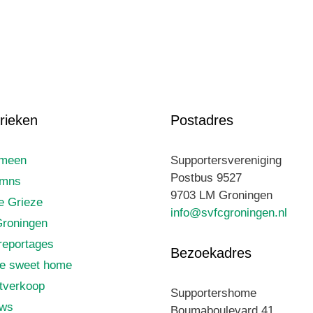
rieken
Postadres
emeen
Supportersvereniging
Postbus 9527
umns
9703 LM Groningen
le Grieze
info@svfcgroningen.nl
roningen
reportages
Bezoekadres
e sweet home
tverkoop
Supportershome
uws
Boumaboulevard 41