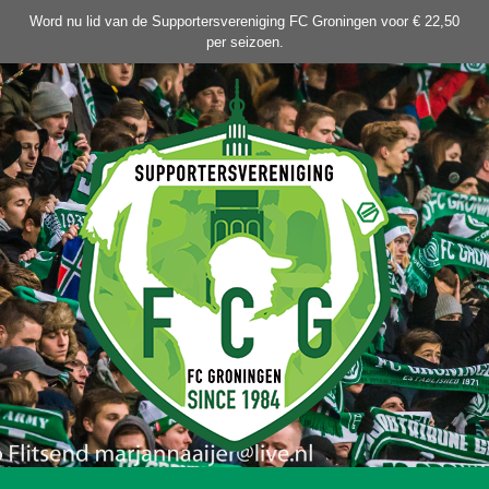
Ga
Word nu lid van de Supportersvereniging FC Groningen voor € 22,50
naar
per seizoen.
de
inhoud