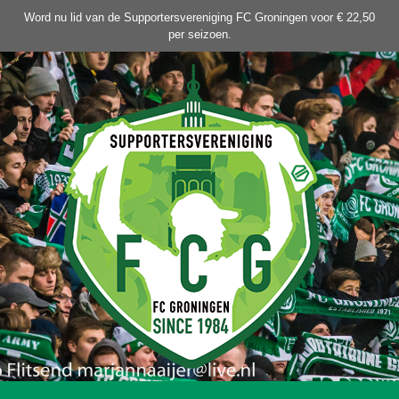
Ga
Word nu lid van de Supportersvereniging FC Groningen voor € 22,50
naar
per seizoen.
de
inhoud