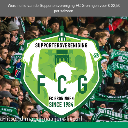
Ga
Word nu lid van de Supportersvereniging FC Groningen voor € 22,50
naar
per seizoen.
de
inhoud