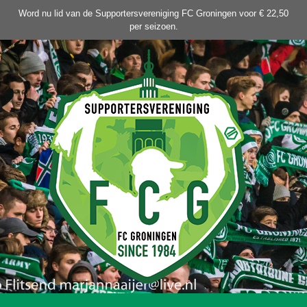
Ga
Word nu lid van de Supportersvereniging FC Groningen voor € 22,50
naar
per seizoen.
de
inhoud