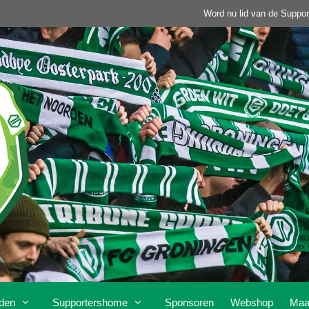
Word nu lid van de Suppor
den
Supportershome
Sponsoren
Webshop
Maa