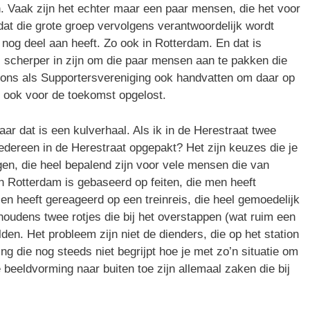
. Vaak zijn het echter maar een paar mensen, die het voor
at die grote groep vervolgens verantwoordelijk wordt
 nog deel aan heeft. Zo ook in Rotterdam. En dat is
l scherper in zijn om die paar mensen aan te pakken die
t ons als Supportersvereniging ook handvatten om daar op
m ook voor de toekomst opgelost.
aar dat is een kulverhaal. Als ik in de Herestraat twee
iedereen in de Herestraat opgepakt? Het zijn keuzes die je
gen, die heel bepalend zijn voor vele mensen die van
 in Rotterdam is gebaseerd op feiten, die men heeft
en heeft gereageerd op een treinreis, die heel gemoedelijk
oudens twee rotjes die bij het overstappen (wat ruim een
lden. Het probleem zijn niet de dienders, die op het station
ing die nog steeds niet begrijpt hoe je met zo’n situatie om
beeldvorming naar buiten toe zijn allemaal zaken die bij