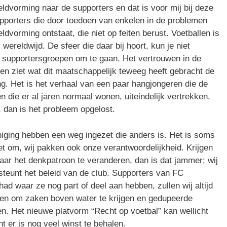
dvorming naar de supporters en dat is voor mij bij deze
porters die door toedoen van enkelen in de problemen
dvorming ontstaat, die niet op feiten berust. Voetballen is
 wereldwijd. De sfeer die daar bij hoort, kun je niet
 supportersgroepen om te gaan. Het vertrouwen in de
en ziet wat dit maatschappelijk teweeg heeft gebracht de
ng. Het is het verhaal van een paar hangjongeren die de
die er al jaren normaal wonen, uiteindelijk vertrekken.
 dan is het probleem opgelost.
ging hebben een weg ingezet die anders is. Het is soms
et om, wij pakken ook onze verantwoordelijkheid. Krijgen
aar het denkpatroon te veranderen, dan is dat jammer; wij
steunt het beleid van de club. Supporters van FC
d waar ze nog part of deel aan hebben, zullen wij altijd
ten om zaken boven water te krijgen en gedupeerde
n. Het nieuwe platvorm “Recht op voetbal” kan wellicht
nt er is nog veel winst te behalen.