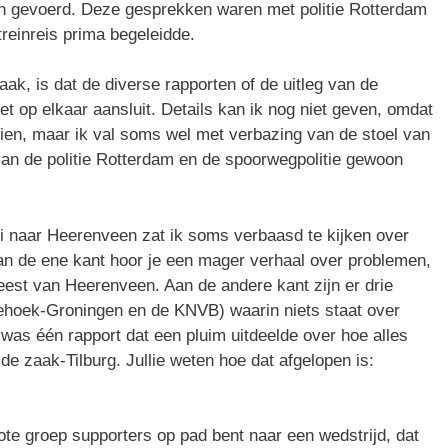
en gevoerd. Deze gesprekken waren met politie Rotterdam
treinreis prima begeleidde.
ak, is dat de diverse rapporten of de uitleg van de
iet op elkaar aansluit. Details kan ik nog niet geven, omdat
nzien, maar ik val soms wel met verbazing van de stoel van
van de politie Rotterdam en de spoorwegpolitie gewoon
i naar Heerenveen zat ik soms verbaasd te kijken over
Aan de ene kant hoor je een mager verhaal over problemen,
eest van Heerenveen. Aan de andere kant zijn er drie
ehoek-Groningen en de KNVB) waarin niets staat over
 was één rapport dat een pluim uitdeelde over hoe alles
de zaak-Tilburg. Jullie weten hoe dat afgelopen is:
grote groep supporters op pad bent naar een wedstrijd, dat