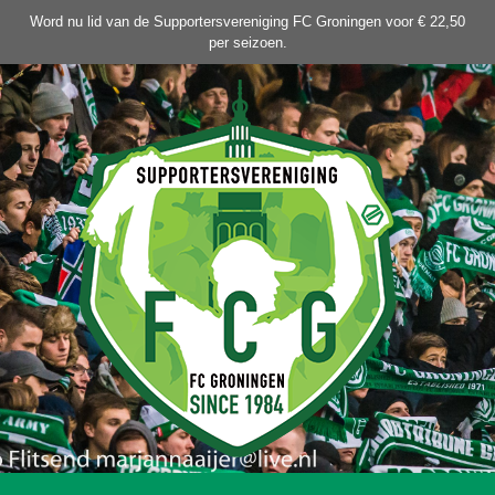
Ga
Word nu lid van de Supportersvereniging FC Groningen voor € 22,50
naar
per seizoen.
de
inhoud