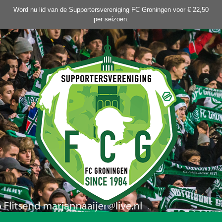
Ga
Word nu lid van de Supportersvereniging FC Groningen voor € 22,50
naar
per seizoen.
de
inhoud