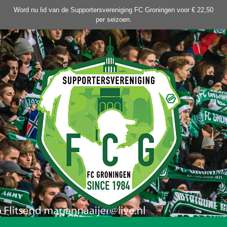
Ga
Word nu lid van de Supportersvereniging FC Groningen voor € 22,50
naar
per seizoen.
de
inhoud