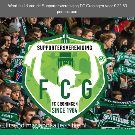
Ga
Word nu lid van de Supportersvereniging FC Groningen voor € 22,50
naar
per seizoen.
de
inhoud