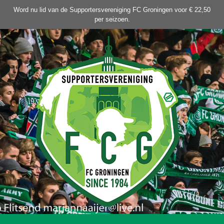
Ga
Word nu lid van de Supportersvereniging FC Groningen voor € 22,50
naar
per seizoen.
de
inhoud