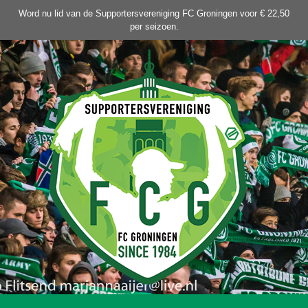
Ga
Word nu lid van de Supportersvereniging FC Groningen voor € 22,50
naar
per seizoen.
de
inhoud