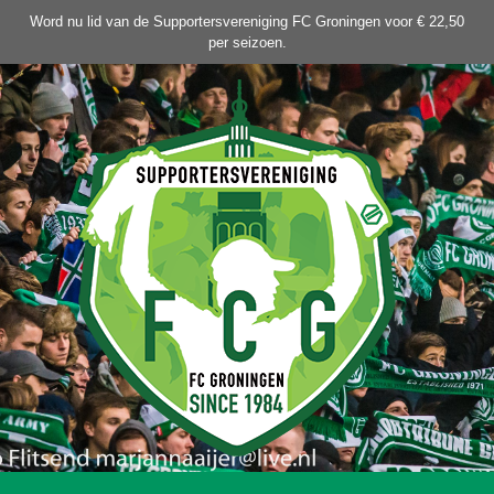
Ga
Word nu lid van de Supportersvereniging FC Groningen voor € 22,50
naar
per seizoen.
de
inhoud