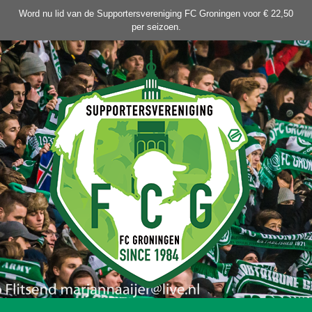
Ga
Word nu lid van de Supportersvereniging FC Groningen voor € 22,50
naar
per seizoen.
de
inhoud