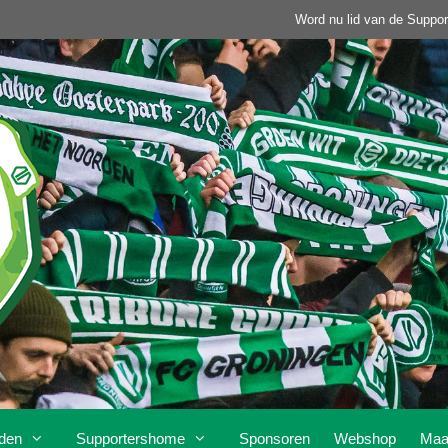
Word nu lid van de Suppor
den
Supportershome
Sponsoren
Webshop
Maa