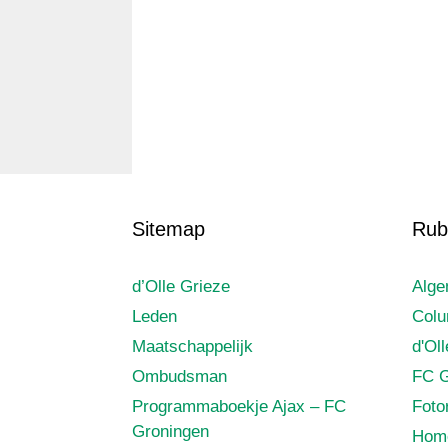
Sitemap
Rub
d’Olle Grieze
Alg
Leden
Col
Maatschappelijk
d'Ol
Ombudsman
FC G
Programmaboekje Ajax – FC
Foto
Groningen
Hom