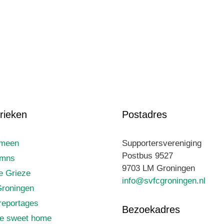
rieken
Postadres
emeen
Supportersvereniging
Postbus 9527
umns
9703 LM Groningen
le Grieze
info@svfcgroningen.nl
roningen
reportages
Bezoekadres
e sweet home