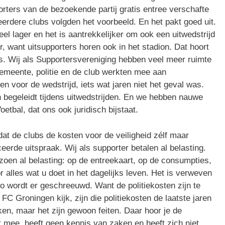
orters van de bezoekende partij gratis entree verschafte
erdere clubs volgden het voorbeeld. En het pakt goed uit.
eel lager en het is aantrekkelijker om ook een uitwedstrijd
, want uitsupporters horen ook in het stadion. Dat hoort
bs. Wij als Supportersvereniging hebben veel meer ruimte
emeente, politie en de club werkten mee aan
n voor de wedstrijd, iets wat jaren niet het geval was.
 begeleidt tijdens uitwedstrijden. En we hebben nauwe
tbal, dat ons ook juridisch bijstaat.
at de clubs de kosten voor de veiligheid zélf maar
rde uitspraak. Wij als supporter betalen al belasting.
oen al belasting: op de entreekaart, op de consumpties,
or alles wat u doet in het dagelijks leven. Het is verweven
ro wordt er geschreeuwd. Want de politiekosten zijn te
j FC Groningen kijk, zijn die politiekosten de laatste jaren
aken, maar het zijn gewoon feiten. Daar hoor je de
t mee, heeft geen kennis van zaken en heeft zich niet