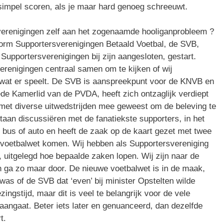
 simpel scoren, als je maar hard genoeg schreeuwt.
verenigingen zelf aan het zogenaamde hooliganprobleem ?
atform Supportersverenigingen Betaald Voetbal, de SVB,
upportersverenigingen bij zijn aangesloten, gestart.
enigingen centraal samen om te kijken of wij
wat er speelt. De SVB is aanspreekpunt voor de KNVB en
de Kamerlid van de PVDA, heeft zich ontzaglijk verdiept
s met diverse uitwedstrijden mee geweest om de beleving te
staan discussiëren met de fanatiekste supporters, in het
 bus of auto en heeft de zaak op de kaart gezet met twee
e voetbalwet komen. Wij hebben als Supportersvereniging
 uitgelegd hoe bepaalde zaken lopen. Wij zijn naar de
a zo maar door. De nieuwe voetbalwet is in de maak,
 was of de SVB dat ‘even’ bij minister Opstelten wilde
ingstijd, maar dit is veel te belangrijk voor de vele
 aangaat. Beter iets later en genuanceerd, dan dezelfde
t.