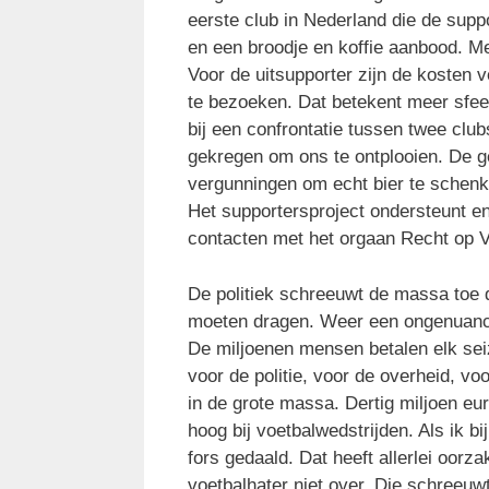
eerste club in Nederland die de supp
en een broodje en koffie aanbood. Me
Voor de uitsupporter zijn de kosten v
te bezoeken. Dat betekent meer sfeer
bij een confrontatie tussen twee clu
gekregen om ons te ontplooien. De g
vergunningen om echt bier te schenke
Het supportersproject ondersteunt en
contacten met het orgaan Recht op Voe
De politiek schreeuwt de massa toe d
moeten dragen. Weer een ongenuancee
De miljoenen mensen betalen elk seiz
voor de politie, voor de overheid, vo
in de grote massa. Dertig miljoen eu
hoog bij voetbalwedstrijden. Als ik bi
fors gedaald. Dat heeft allerlei oorz
voetbalhater niet over. Die schreeuw