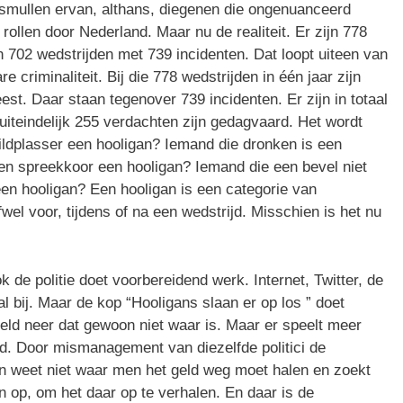
smullen ervan, althans, diegenen die ongenuanceerd
ollen door Nederland. Maar nu de realiteit. Er zijn 778
 702 wedstrijden met 739 incidenten. Dat loopt uiteen van
 criminaliteit. Bij die 778 wedstrijden in één jaar zijn
t. Daar staan tegenover 739 incidenten. Er zijn in totaal
iteindelijk 255 verdachten zijn gedagvaard. Het wordt
ildplasser een hooligan? Iemand die dronken is een
n spreekkoor een hooligan? Iemand die een bevel niet
 een hooligan? Een hooligan is een categorie van
wel voor, tijdens of na een wedstrijd. Misschien is het nu
ok de politie doet voorbereidend werk. Internet, Twitter, de
al bij. Maar de kop “Hooligans slaan er op los ” doet
eld neer dat gewoon niet waar is. Maar er speelt meer
ld. Door mismanagement van diezelfde politici de
n weet niet waar men het geld weg moet halen en zoekt
op, om het daar op te verhalen. En daar is de