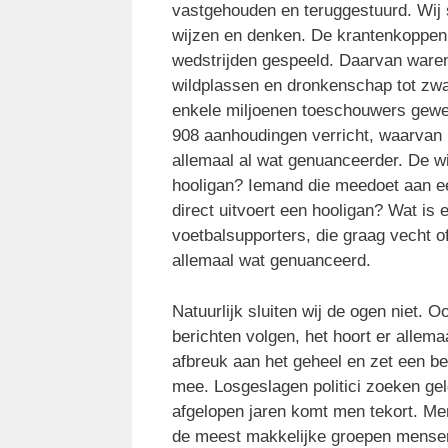
vastgehouden en teruggestuurd. Wij 
wijzen en denken. De krantenkoppen r
wedstrijden gespeeld. Daarvan waren
wildplassen en dronkenschap tot zware
enkele miljoenen toeschouwers gewees
908 aanhoudingen verricht, waarvan u
allemaal al wat genuanceerder. De w
hooligan? Iemand die meedoet aan ee
direct uitvoert een hooligan? Wat is
voetbalsupporters, die graag vecht of
allemaal wat genuanceerd.
Natuurlijk sluiten wij de ogen niet. O
berichten volgen, het hoort er allema
afbreuk aan het geheel en zet een be
mee. Losgeslagen politici zoeken ge
afgelopen jaren komt men tekort. Me
de meest makkelijke groepen mensen 