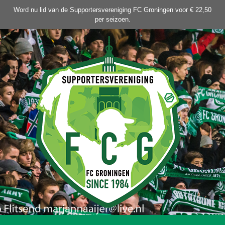
Ga
Word nu lid van de Supportersvereniging FC Groningen voor € 22,50
naar
per seizoen.
de
inhoud