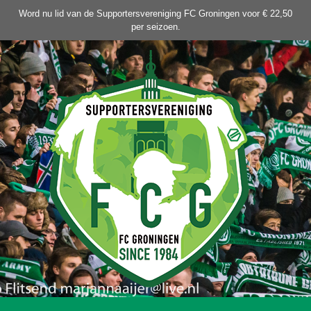
Ga
Word nu lid van de Supportersvereniging FC Groningen voor € 22,50
naar
per seizoen.
de
inhoud