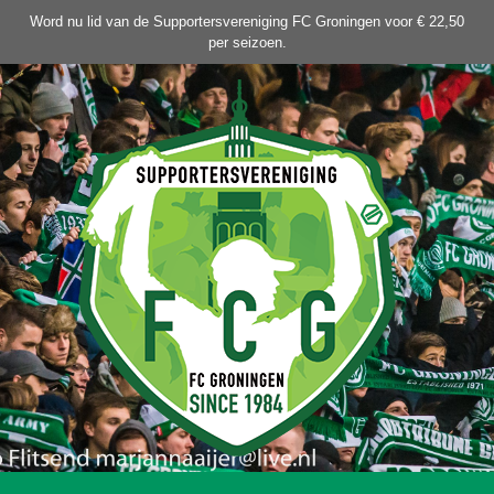
Ga
Word nu lid van de Supportersvereniging FC Groningen voor € 22,50
naar
per seizoen.
de
inhoud