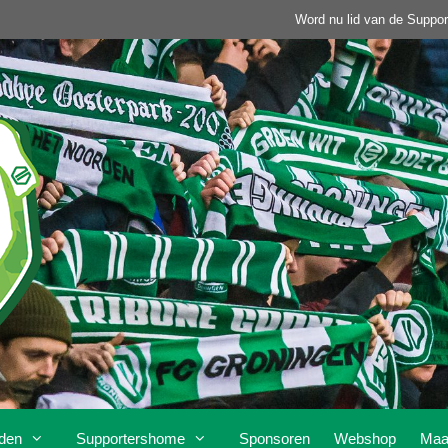
Word nu lid van de Suppor
den
Supportershome
Sponsoren
Webshop
Maa