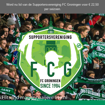
Ga
Word nu lid van de Supportersvereniging FC Groningen voor € 22,50
naar
per seizoen.
de
inhoud