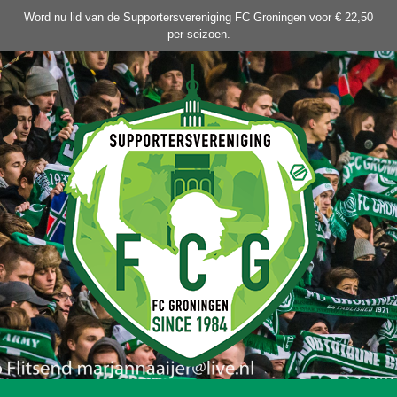
Ga
Word nu lid van de Supportersvereniging FC Groningen voor € 22,50
naar
per seizoen.
de
inhoud