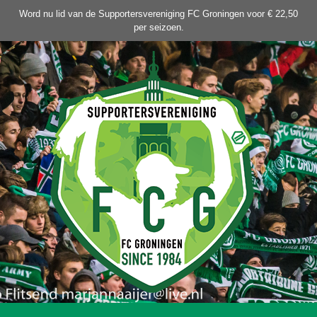
Ga
Word nu lid van de Supportersvereniging FC Groningen voor € 22,50
naar
per seizoen.
de
inhoud