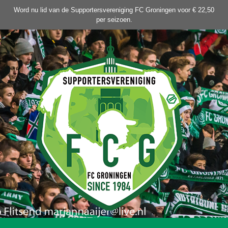
Ga
Word nu lid van de Supportersvereniging FC Groningen voor € 22,50
naar
per seizoen.
de
inhoud