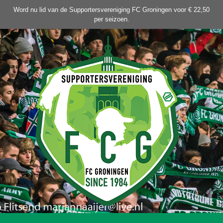
Ga
Word nu lid van de Supportersvereniging FC Groningen voor € 22,50
naar
per seizoen.
de
inhoud