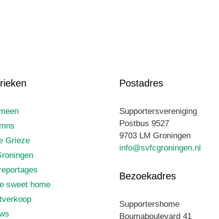
rieken
Postadres
emeen
Supportersvereniging
Postbus 9527
umns
9703 LM Groningen
le Grieze
info@svfcgroningen.nl
roningen
reportages
Bezoekadres
e sweet home
tverkoop
Supportershome
uws
Boumaboulevard 41