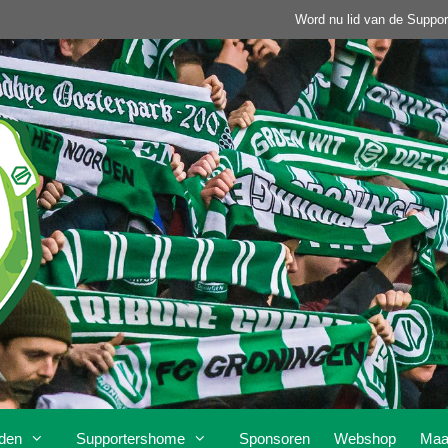
Word nu lid van de Suppor
den
Supportershome
Sponsoren
Webshop
Maa