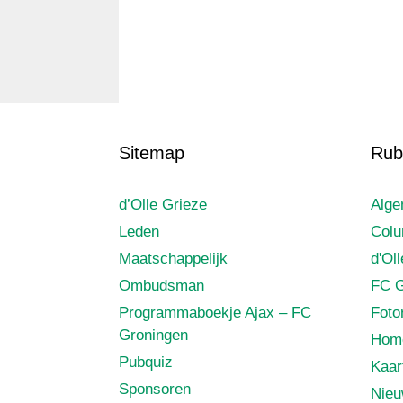
Sitemap
Rub
d’Olle Grieze
Alg
Leden
Col
Maatschappelijk
d'Ol
Ombudsman
FC G
Programmaboekje Ajax – FC
Foto
Groningen
Hom
Pubquiz
Kaar
Sponsoren
Nie