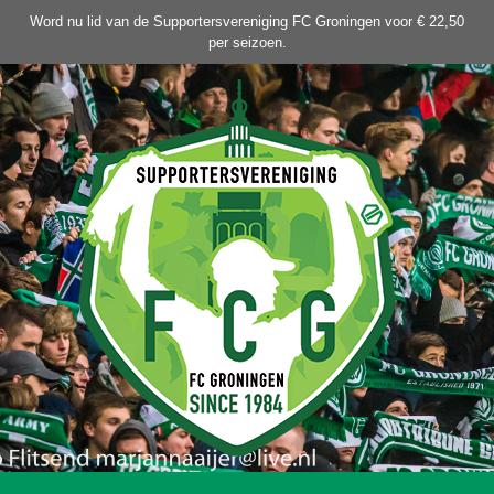
Ga
Word nu lid van de Supportersvereniging FC Groningen voor € 22,50
naar
per seizoen.
de
inhoud