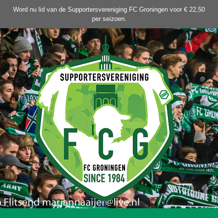
Ga
Word nu lid van de Supportersvereniging FC Groningen voor € 22,50
naar
per seizoen.
de
inhoud