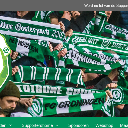
Word nu lid van de Suppor
den
Supportershome
Sponsoren
Webshop
Maa