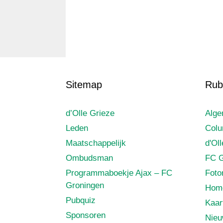
Sitemap
Rub
d’Olle Grieze
Alg
Leden
Col
Maatschappelijk
d'Ol
Ombudsman
FC G
Programmaboekje Ajax – FC
Foto
Groningen
Hom
Pubquiz
Kaar
Sponsoren
Nie