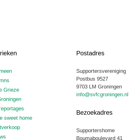
rieken
Postadres
emeen
Supportersvereniging
Postbus 9527
umns
9703 LM Groningen
le Grieze
info@svfcgroningen.nl
roningen
reportages
Bezoekadres
e sweet home
tverkoop
Supportershome
uws
Boumaboulevard 41