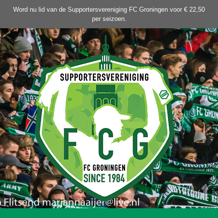
Ga
Word nu lid van de Supportersvereniging FC Groningen voor € 22,50
naar
per seizoen.
de
inhoud