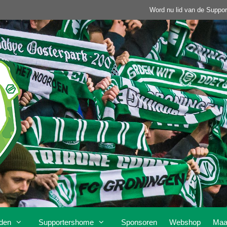
Word nu lid van de Suppor
den
Supportershome
Sponsoren
Webshop
Maa