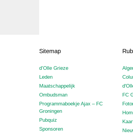
Sitemap
Rub
d’Olle Grieze
Alg
Leden
Col
Maatschappelijk
d'Ol
Ombudsman
FC G
Programmaboekje Ajax – FC
Foto
Groningen
Hom
Pubquiz
Kaar
Sponsoren
Nie