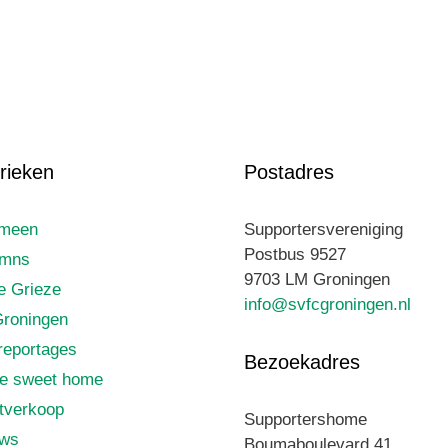
rieken
Postadres
emeen
Supportersvereniging
Postbus 9527
umns
9703 LM Groningen
le Grieze
info@svfcgroningen.nl
roningen
reportages
Bezoekadres
e sweet home
tverkoop
Supportershome
uws
Boumaboulevard 41